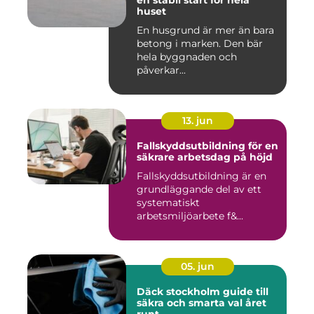
en stabil start för hela
huset
En husgrund är mer än bara
betong i marken. Den bär
hela byggnaden och
påverkar...
13. jun
Fallskyddsutbildning för en
säkrare arbetsdag på höjd
Fallskyddsutbildning är en
grundläggande del av ett
systematiskt
arbetsmiljöarbete f&...
05. jun
Däck stockholm guide till
säkra och smarta val året