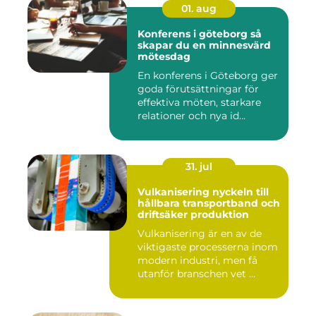
01. aug
Konferens i göteborg så
skapar du en minnesvärd
mötesdag
En konferens i Göteborg ger
goda förutsättningar för
effektiva möten, starkare
relationer och nya id...
31. jul
Vulkanisering nyckeln till
hållbara transportband och
driftsäker produktion
Vulkanisering är en av de
viktigaste processerna inom
modern industri, men få
utanför branschen vet ...