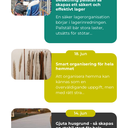
Besiktning pallställ så
skapas ett säkert och
effektivt lager
En säker lagerorganisation
börjar i lagerinredningen.
Pallställ bär stora laster,
utsätts för stötar...
18. jun
Smart organisering för hela
hemmet
Att organisera hemma kan
kännas som en
överväldigande uppgift, men
med rätt stra...
14. jun
Gjuta husgrund - så skapas