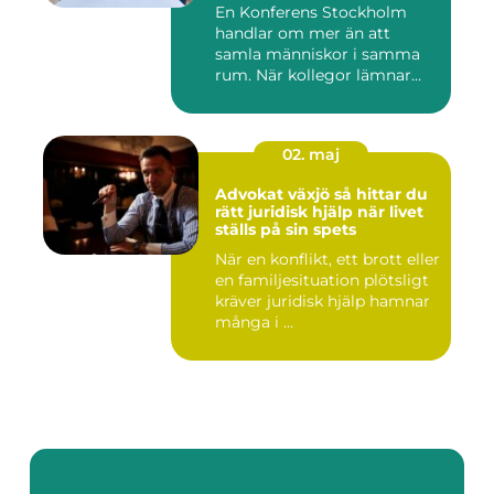
En Konferens Stockholm
handlar om mer än att
samla människor i samma
rum. När kollegor lämnar
kontor...
02. maj
Advokat växjö så hittar du
rätt juridisk hjälp när livet
ställs på sin spets
När en konflikt, ett brott eller
en familjesituation plötsligt
kräver juridisk hjälp hamnar
många i ...