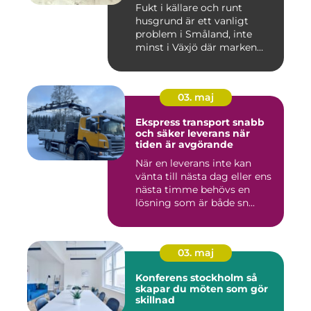
Fukt i källare och runt
husgrund är ett vanligt
problem i Småland, inte
minst i Växjö där marken
oft...
03. maj
Ekspress transport snabb
och säker leverans när
tiden är avgörande
När en leverans inte kan
vänta till nästa dag eller ens
nästa timme behövs en
lösning som är både sn...
03. maj
Konferens stockholm så
skapar du möten som gör
skillnad