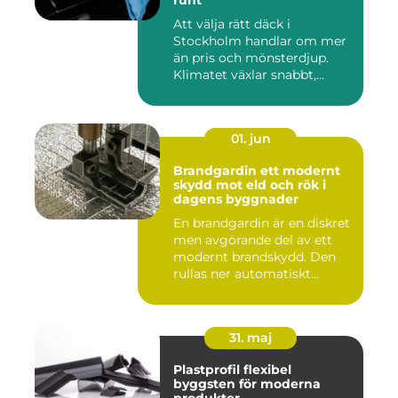
runt
Att välja rätt däck i
Stockholm handlar om mer
än pris och mönsterdjup.
Klimatet växlar snabbt,
väga...
01. jun
Brandgardin ett modernt
skydd mot eld och rök i
dagens byggnader
En brandgardin är en diskret
men avgörande del av ett
modernt brandskydd. Den
rullas ner automatiskt...
31. maj
Plastprofil flexibel
byggsten för moderna