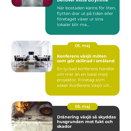
behöver extra utrymme
När bostaden känns för liten,
flytten drar ut på tiden eller
företaget växer ur sina
lokaler blir ma...
05. maj
Konferens växjö möten
som gör skillnad i småland
En lyckad konferens handlar
om mer än en lokal med
projektor. Företag som
söker Konferens Växjö vill...
05. maj
Dränering växjö så skyddas
husgrunden mot fukt och
skador