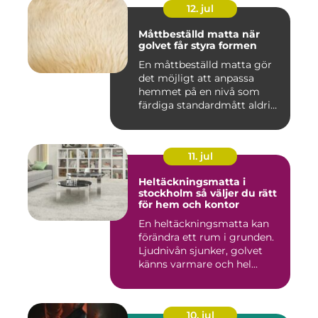
12. jul
Måttbeställd matta när
golvet får styra formen
En måttbeställd matta gör
det möjligt att anpassa
hemmet på en nivå som
färdiga standardmått aldrig
...
11. jul
Heltäckningsmatta i
stockholm så väljer du rätt
för hem och kontor
En heltäckningsmatta kan
förändra ett rum i grunden.
Ljudnivån sjunker, golvet
känns varmare och hel...
10. jul