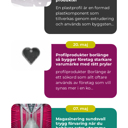
produkter
En plastprofil är en formad
plastkomponent som
tillverkas genom extrudering
och används som byggsten...
20. maj
Profilprodukter borlänge
så bygger företag starkare
varumärke med rätt prylar
profilprodukter Borlänge är
ett sökord som allt oftare
används av företag som vill
synas mer i en ko...
07. maj
Magasinering sundsvall
trygg förvaring när du