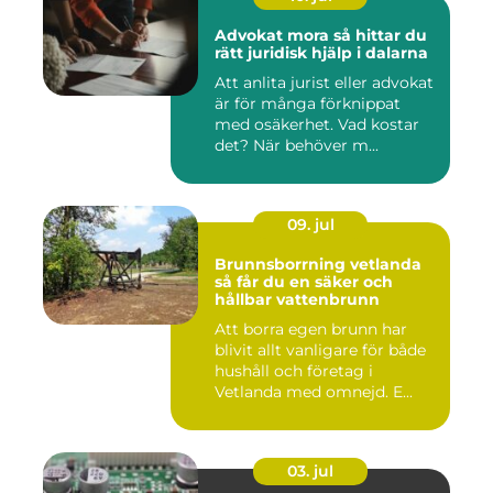
Advokat mora så hittar du
rätt juridisk hjälp i dalarna
Att anlita jurist eller advokat
är för många förknippat
med osäkerhet. Vad kostar
det? När behöver m...
09. jul
Brunnsborrning vetlanda
så får du en säker och
hållbar vattenbrunn
Att borra egen brunn har
blivit allt vanligare för både
hushåll och företag i
Vetlanda med omnejd. E...
03. jul