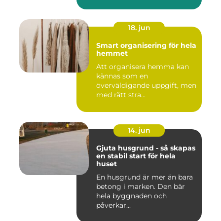
18. jun
Smart organisering för hela
hemmet
Att organisera hemma kan
kännas som en
överväldigande uppgift, men
med rätt stra...
14. jun
Gjuta husgrund - så skapas
en stabil start för hela
huset
En husgrund är mer än bara
betong i marken. Den bär
hela byggnaden och
påverkar...