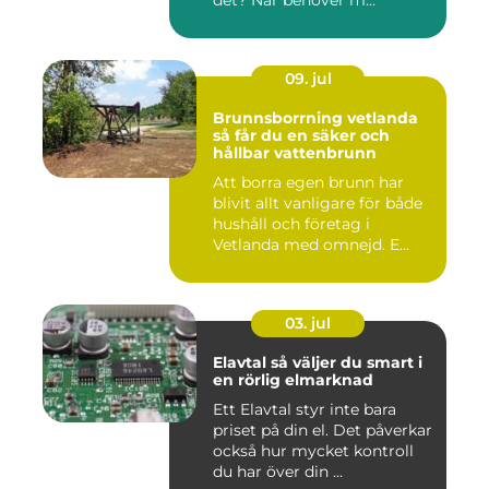
det? När behöver m...
09. jul
Brunnsborrning vetlanda
så får du en säker och
hållbar vattenbrunn
Att borra egen brunn har
blivit allt vanligare för både
hushåll och företag i
Vetlanda med omnejd. E...
03. jul
Elavtal så väljer du smart i
en rörlig elmarknad
Ett Elavtal styr inte bara
priset på din el. Det påverkar
också hur mycket kontroll
du har över din ...