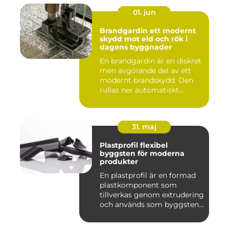
01. jun
Brandgardin ett modernt
skydd mot eld och rök i
dagens byggnader
En brandgardin är en diskret
men avgörande del av ett
modernt brandskydd. Den
rullas ner automatiskt...
31. maj
Plastprofil flexibel
byggsten för moderna
produkter
En plastprofil är en formad
plastkomponent som
tillverkas genom extrudering
och används som byggsten...