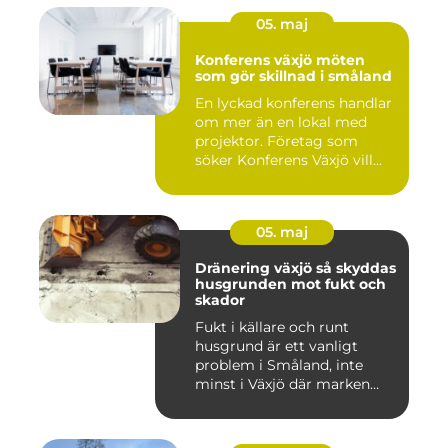
05. maj
Konferens växjö möten
som gör skillnad i småland
En lyckad konferens handlar
om mer än en lokal med
projektor. Företag som
söker Konferens Växjö vill...
05. maj
Dränering växjö så skyddas
husgrunden mot fukt och
skador
Fukt i källare och runt
husgrund är ett vanligt
problem i Småland, inte
minst i Växjö där marken
oft...