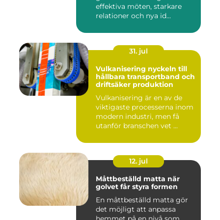
effektiva möten, starkare
relationer och nya id...
31. jul
Vulkanisering nyckeln till
hållbara transportband och
driftsäker produktion
Vulkanisering är en av de
viktigaste processerna inom
modern industri, men få
utanför branschen vet ...
12. jul
Måttbeställd matta när
golvet får styra formen
En måttbeställd matta gör
det möjligt att anpassa
hemmet på en nivå som