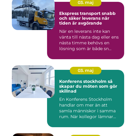
03. maj
Ekspress transport snabb
och säker leverans när
tiden är avgörande
När en leverans inte kan
vänta till nästa dag eller ens
nästa timme behövs en
lösning som är både sn...
03. maj
Konferens stockholm så
skapar du möten som gör
skillnad
En Konferens Stockholm
handlar om mer än att
samla människor i samma
rum. När kollegor lämnar
kontor...