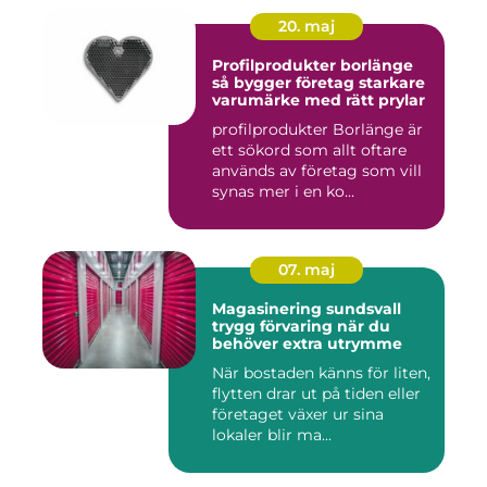
20. maj
Profilprodukter borlänge
så bygger företag starkare
varumärke med rätt prylar
profilprodukter Borlänge är
ett sökord som allt oftare
används av företag som vill
synas mer i en ko...
07. maj
Magasinering sundsvall
trygg förvaring när du
behöver extra utrymme
När bostaden känns för liten,
flytten drar ut på tiden eller
företaget växer ur sina
lokaler blir ma...