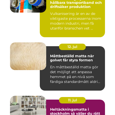
hållbara transportband och
driftsäker produktion
Vulkanisering är en av de
viktigaste processerna inom
modern industri, men få
utanför branschen vet ...
12. jul
Måttbeställd matta när
golvet får styra formen
En måttbeställd matta gör
det möjligt att anpassa
hemmet på en nivå som
färdiga standardmått aldrig
...
11. jul
Heltäckningsmatta i
stockholm så väljer du rätt