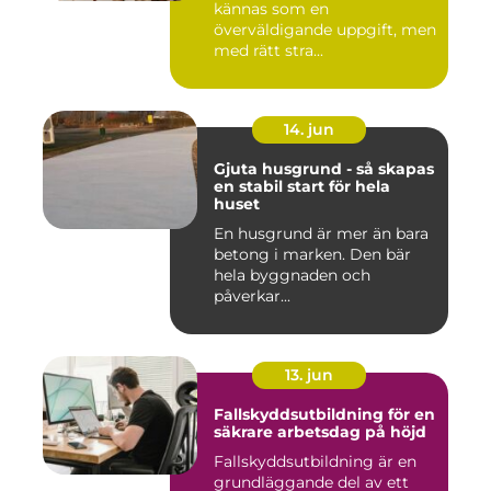
kännas som en
överväldigande uppgift, men
med rätt stra...
14. jun
Gjuta husgrund - så skapas
en stabil start för hela
huset
En husgrund är mer än bara
betong i marken. Den bär
hela byggnaden och
påverkar...
13. jun
Fallskyddsutbildning för en
säkrare arbetsdag på höjd
Fallskyddsutbildning är en
grundläggande del av ett