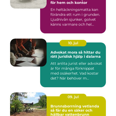
för hem och kontor
En heltäckningsmatta kan
förändra ett rum i grunden.
Ljudnivån sjunker, golvet
känns varmare och hel...
10. jul
Advokat mora så hittar du
rätt juridisk hjälp i dalarna
Att anlita jurist eller advokat
är för många förknippat
med osäkerhet. Vad kostar
det? När behöver m...
09. jul
Brunnsborrning vetlanda
så får du en säker och
hållbar vattenbrunn