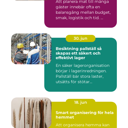
Att planera mat till många
gäster innebär ofta en
balansgång mellan budget,
smak, logistik och tid. ...
30. jun
Besiktning pallställ så
skapas ett säkert och
effektivt lager
En säker lagerorganisation
börjar i lagerinredningen.
Pallställ bär stora laster,
utsätts för stötar...
18. jun
Smart organisering för hela
hemmet
Att organisera hemma kan