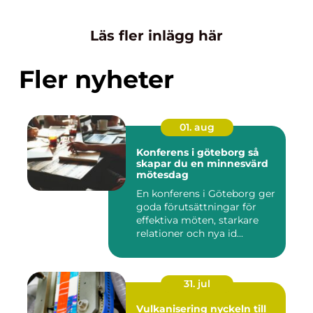
Läs fler inlägg här
Fler nyheter
01. aug
Konferens i göteborg så
skapar du en minnesvärd
mötesdag
En konferens i Göteborg ger
goda förutsättningar för
effektiva möten, starkare
relationer och nya id...
31. jul
Vulkanisering nyckeln till