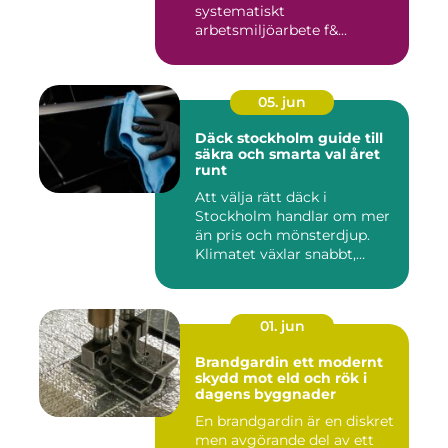
systematiskt
arbetsmiljöarbete f&...
05. jun
Däck stockholm guide till
säkra och smarta val året
runt
Att välja rätt däck i
Stockholm handlar om mer
än pris och mönsterdjup.
Klimatet växlar snabbt,
väga...
01. jun
Brandgardin ett modernt
skydd mot eld och rök i
dagens byggnader
En brandgardin är en diskret
men avgörande del av ett