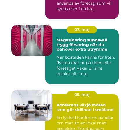
används av företag som vill
synas mer i en ko...
07. maj
Magasinering sundsvall
trygg förvaring när du
behöver extra utrymme
När bostaden känns för liten,
flytten drar ut på tiden eller
företaget växer ur sina
lokaler blir ma...
05. maj
Konferens växjö möten
som gör skillnad i småland
En lyckad konferens handlar
om mer än en lokal med
projektor. Företag som