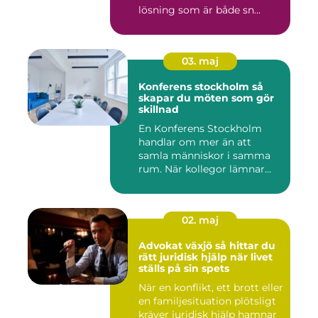
lösning som är både sn...
03. maj
Konferens stockholm så
skapar du möten som gör
skillnad
En Konferens Stockholm
handlar om mer än att
samla människor i samma
rum. När kollegor lämnar
kontor...
02. maj
Advokat växjö så hittar du
rätt juridisk hjälp när livet
ställs på sin spets
När en konflikt, ett brott eller
en familjesituation plötsligt
kräver juridisk hjälp hamnar