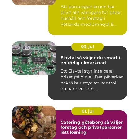
Att borra egen brunn har
blivit allt vanligare för både
hushåll och företag i
Vetlanda med omnejd. E...
03. jul
Elavtal så väljer du smart i
en rörlig elmarknad
Ett Elavtal styr inte bara
priset på din el. Det påverkar
också hur mycket kontroll
du har över din ...
01. jul
Catering göteborg så väljer
företag och privatpersoner
rätt lösning