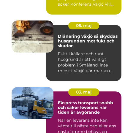
söker Konferens Växjö vill...
05. maj
Dränering växjö så skyddas
husgrunden mot fukt och
skador
Fukt i källare och runt
husgrund är ett vanligt
problem i Småland, inte
minst i Växjö där marken
oft...
03. maj
Ekspress transport snabb
och säker leverans när
tiden är avgörande
När en leverans inte kan
vänta till nästa dag eller ens
nästa timme behövs en