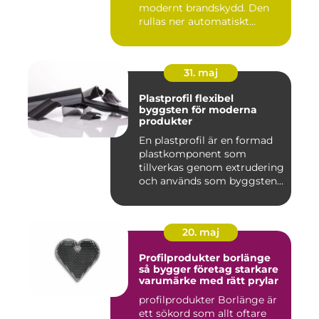
modernt brandskydd. Den
rullas ner automatiskt...
31. maj
Plastprofil flexibel
byggsten för moderna
produkter
En plastprofil är en formad
plastkomponent som
tillverkas genom extrudering
och används som byggsten...
20. maj
Profilprodukter borlänge
så bygger företag starkare
varumärke med rätt prylar
profilprodukter Borlänge är
ett sökord som allt oftare