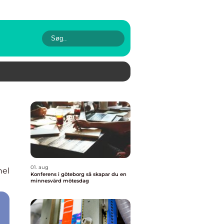
01. aug
nel
Konferens i göteborg så skapar du en
minnesvärd mötesdag