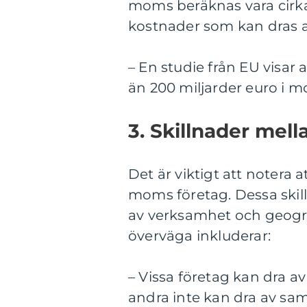
moms beräknas vara cirk
kostnader som kan dras a
– En studie från EU visar 
än 200 miljarder euro i m
3. Skillnader mel
Det är viktigt att notera a
moms företag. Dessa skil
av verksamhet och geograf
överväga inkluderar:
– Vissa företag kan dra a
andra inte kan dra av sa