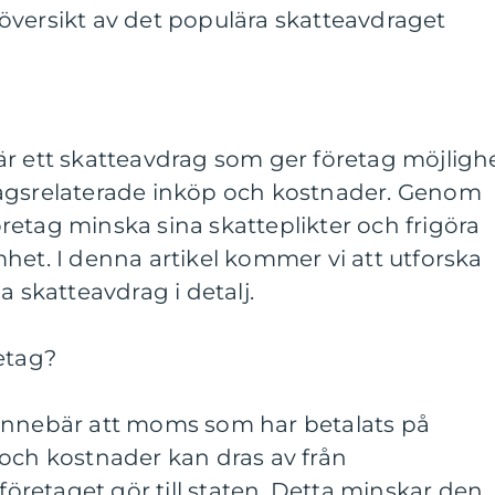
översikt av det populära skatteavdraget
är ett skatteavdrag som ger företag möjligh
tagsrelaterade inköp och kostnader. Genom
etag minska sina skatteplikter och frigöra
het. I denna artikel kommer vi att utforska
a skatteavdrag i detalj.
etag?
innebär att moms som har betalats på
 och kostnader kan dras av från
retaget gör till staten. Detta minskar den