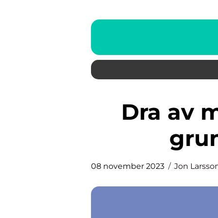
Dra av moms företag – en
grun
08 november 2023
Jon Larsso