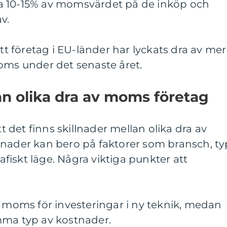
a 10-15% av momsvärdet på de inköp och
v.
att företag i EU-länder har lyckats dra av mer
oms under det senaste året.
lan olika dra av moms företag
tt det finns skillnader mellan olika dra av
lnader kan bero på faktorer som bransch, ty
iskt läge. Några viktiga punkter att
v moms för investeringar i ny teknik, medan
mma typ av kostnader.