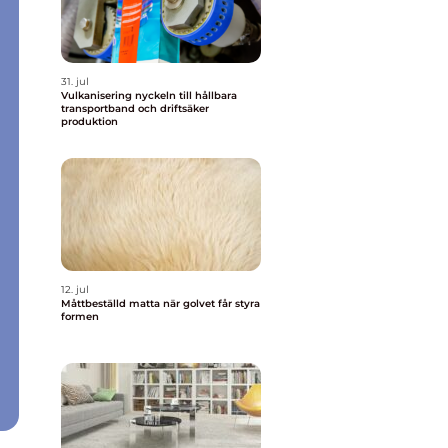
31. jul
Vulkanisering nyckeln till hållbara
transportband och driftsäker
produktion
12. jul
Måttbeställd matta när golvet får styra
formen