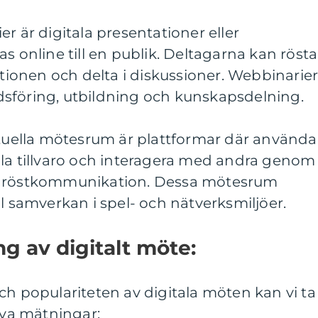
r är digitala presentationer eller
s online till en publik. Deltagarna kan rösta
ktionen och delta i diskussioner. Webbinarie
sföring, utbildning och kunskapsdelning.
rtuella mötesrum är plattformar där använda
ala tillvaro och interagera med andra genom
h röstkommunikation. Dessa mötesrum
ll samverkan i spel- och nätverksmiljöer.
ng av digitalt möte:
ch populariteten av digitala möten kan vi ta
tiva mätningar: