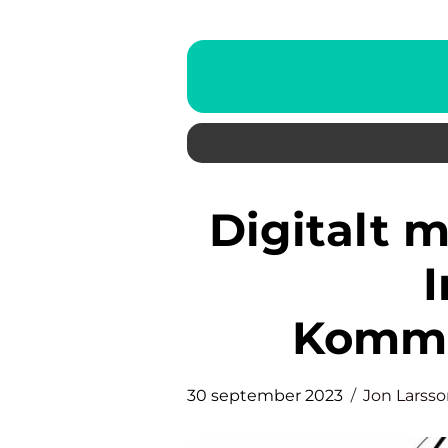
Digitalt möte: En Framtidens
I
Kommu
30 september 2023
Jon Larss