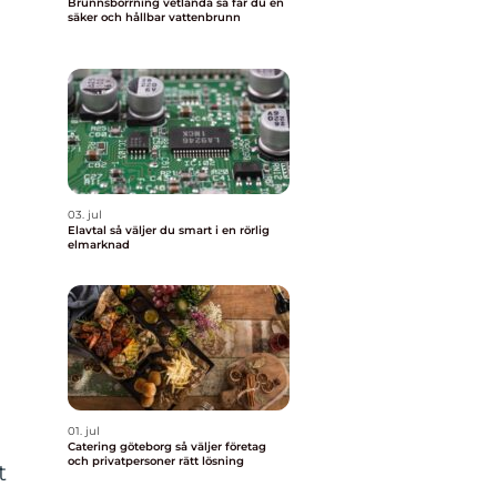
Brunnsborrning vetlanda så får du en
säker och hållbar vattenbrunn
03. jul
Elavtal så väljer du smart i en rörlig
elmarknad
01. jul
Catering göteborg så väljer företag
och privatpersoner rätt lösning
t