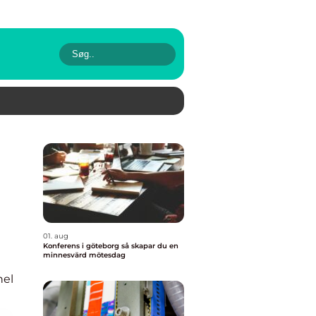
01. aug
Konferens i göteborg så skapar du en
minnesvärd mötesdag
nel