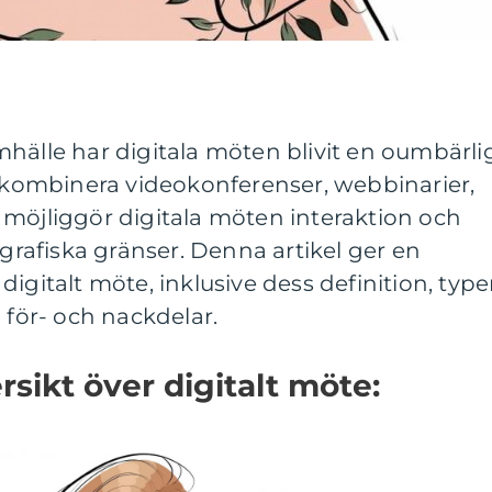
hälle har digitala möten blivit en oumbärli
t kombinera videokonferenser, webbinarier,
 möjliggör digitala möten interaktion och
afiska gränser. Denna artikel ger en
igitalt möte, inklusive dess definition, typer
 för- och nackdelar.
sikt över digitalt möte: