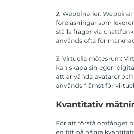
2. Webbinarier: Webbinarie
föreläsningar som leverera
ställa frågor via chattfun
används ofta för marknad
3. Virtuella mötesrum: Vi
kan skapa sin egen digit
att använda avatarer oc
används främst för virtue
Kvantitativ mätni
För att förstå omfånget o
en titt på några kvantita