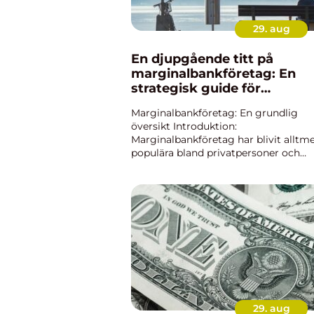
29. aug
En djupgående titt på
marginalbankföretag: En
strategisk guide för
privatpersoner
Marginalbankföretag: En grundlig
översikt Introduktion:
Marginalbankföretag har blivit alltm
populära bland privatpersoner och
investerare som söker efter en flexibe
och effektiv metod för att hantera si
finanser. I denna artikel kommer vi at
u...
29. aug