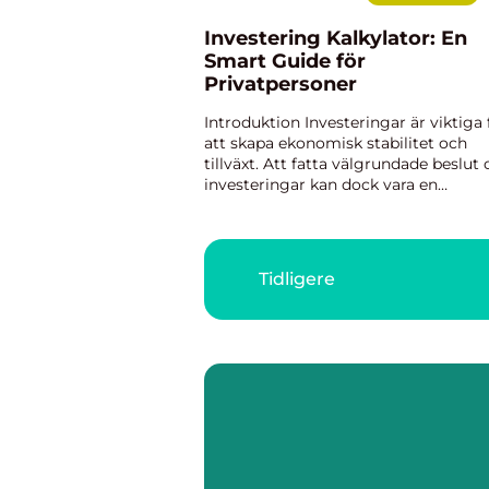
Investering Kalkylator: En
Smart Guide för
Privatpersoner
Introduktion Investeringar är viktiga 
att skapa ekonomisk stabilitet och
tillväxt. Att fatta välgrundade beslut
investeringar kan dock vara en
utmaning för många privatpersoner.
Det är här en investering kalkylator
kommer in i bilden. Denna ar...
Tidligere