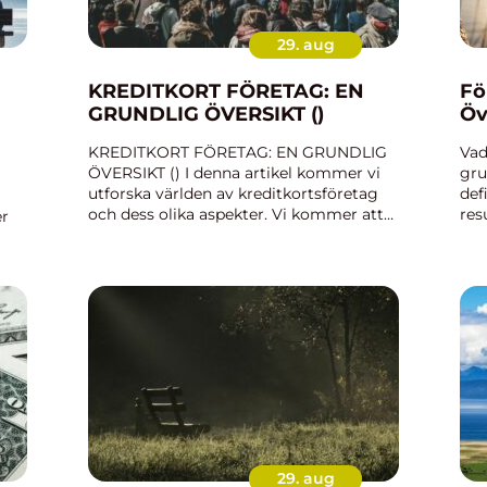
29. aug
KREDITKORT FÖRETAG: EN
Fö
GRUNDLIG ÖVERSIKT ()
Öv
KREDITKORT FÖRETAG: EN GRUNDLIG
Vad
ÖVERSIKT () I denna artikel kommer vi
gru
utforska världen av kreditkortsföretag
def
och dess olika aspekter. Vi kommer att
res
er
ge en omfattande presentation av vad
avk
kreditkortsföretag är, vilka typer som
vik
l
finns och vilka som är pop...
eko
na
t
29. aug