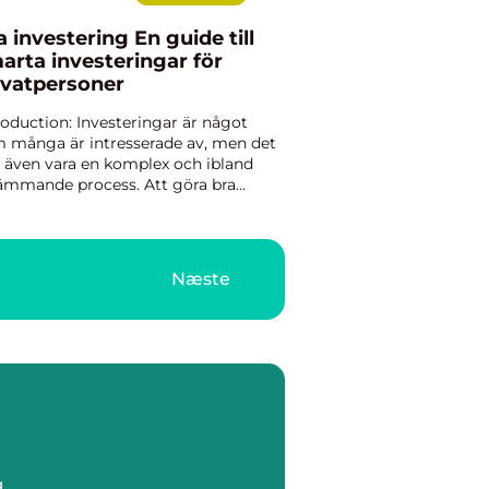
investering En guide till
arta investeringar för
ivatpersoner
roduction: Investeringar är något
 många är intresserade av, men det
 även vara en komplex och ibland
ämmande process. Att göra bra
esteringar är viktigt för att
erställa ekonomisk trygghet och öka
mögenheten över tid. Denna arti...
Næste
g