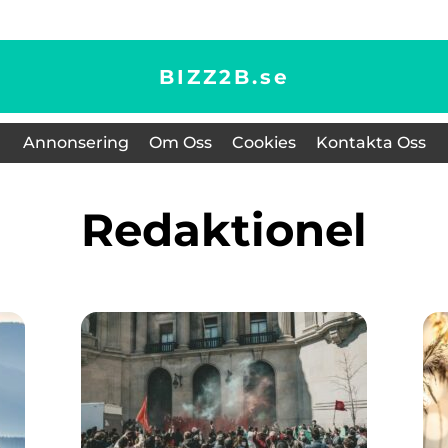
BIZZ2B.
se
Annonsering
Om Oss
Cookies
Kontakta Oss
redaktionel