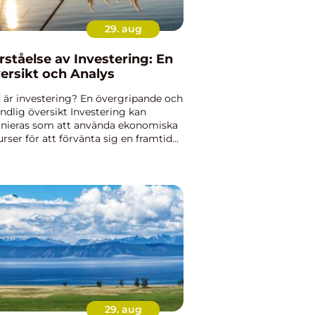
29. aug
rståelse av Investering: En
ersikt och Analys
 är investering? En övergripande och
ndlig översikt Investering kan
inieras som att använda ekonomiska
urser för att förvänta sig en framtida
astning eller värdeökning. Det är en
tig och vanlig strategi för att säkra
nomiskt välb...
29. aug