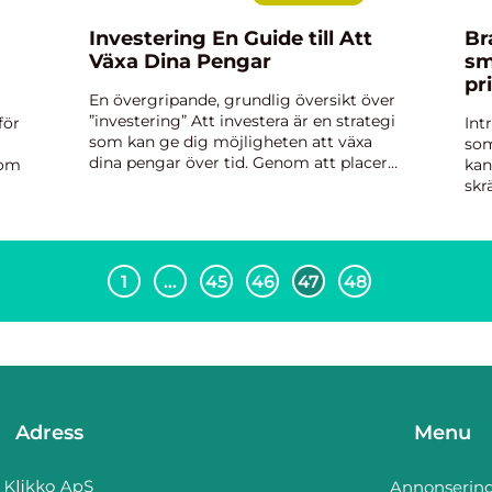
Investering En Guide till Att
Bra 
Växa Dina Pengar
sm
pr
En övergripande, grundlig översikt över
”investering” Att investera är en strategi
för
Int
som kan ge dig möjligheten att växa
som
dina pengar över tid. Genom att placera
 om
kan
kapital i olika tillgångar, som aktier,
skr
obligationer, fastigheter eller råvaror...
inv
säk
för
1
…
45
46
47
48
Adress
Menu
Annonserin