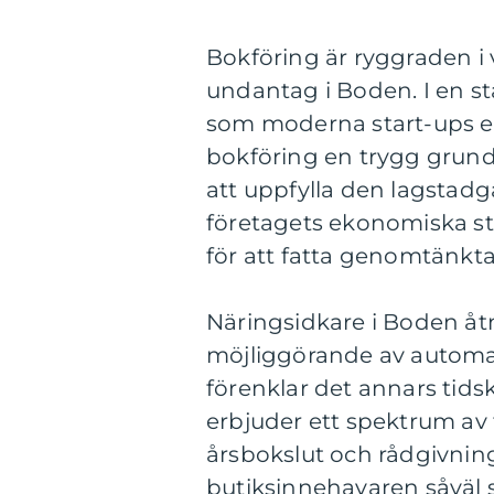
Bokföring är ryggraden i 
undantag i Boden. I en st
som moderna start-ups ex
bokföring en trygg grund f
att uppfylla den lagstadg
företagets ekonomiska sta
för att fatta genomtänkta
Näringsidkare i Boden åt
möjliggörande av automati
förenklar det annars tids
erbjuder ett spektrum av t
årsbokslut och rådgivning, 
butiksinnehavaren såväl 