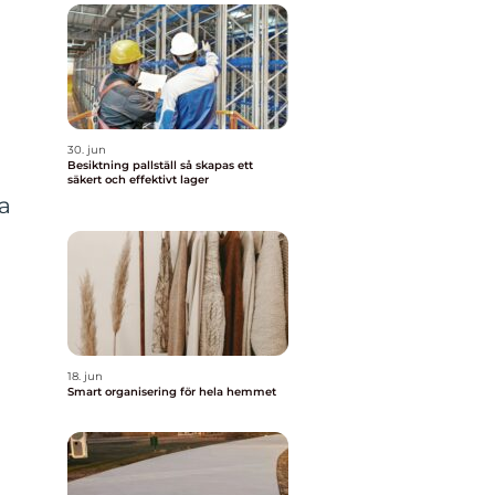
30. jun
Besiktning pallställ så skapas ett
m
säkert och effektivt lager
ta
a
18. jun
Smart organisering för hela hemmet