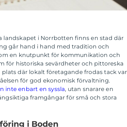
a landskapet i Norrbotten finns en stad där
ng går hand i hand med tradition och
t som en knutpunkt för kommunikation och
em för historiska sevärdheter och pittoreska
 plats där lokalt företagande frodas tack va
elsen för god ekonomisk förvaltning.
 inte enbart en syssla
, utan snarare en
långsiktiga framgångar för små och stora
föring i Boden