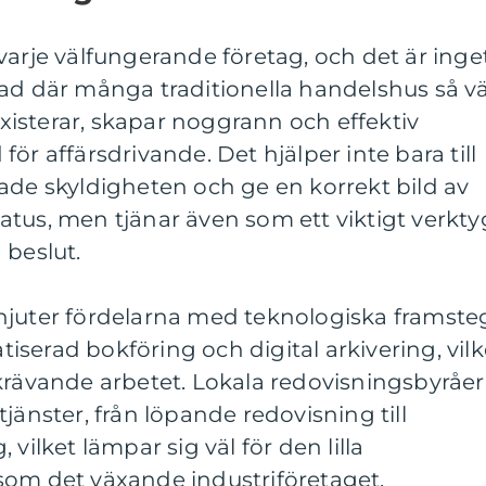
varje välfungerande företag, och det är inge
ad där många traditionella handelshus så vä
isterar, skapar noggrann och effektiv
ör affärsdrivande. Det hjälper inte bara till
ade skyldigheten och ge en korrekt bild av
tus, men tjänar även som ett viktigt verkty
 beslut.
njuter fördelarna med teknologiska framste
serad bokföring och digital arkivering, vilk
krävande arbetet. Lokala redovisningsbyråer
jänster, från löpande redovisning till
vilket lämpar sig väl för den lilla
som det växande industriföretaget.