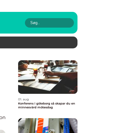
01. aug
Konferens i göteborg så skapar du en
minnesvärd mötesdag
ion