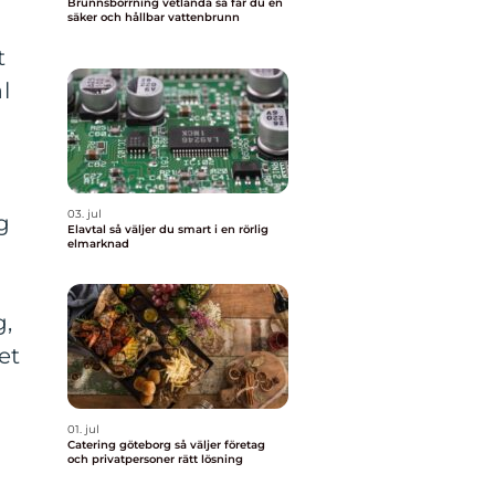
Brunnsborrning vetlanda så får du en
säker och hållbar vattenbrunn
t
l
03. jul
g
Elavtal så väljer du smart i en rörlig
elmarknad
g,
et
01. jul
Catering göteborg så väljer företag
och privatpersoner rätt lösning