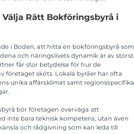
 Välja Rätt Bokföringsbyrå i
de i Boden, att hitta en bokföringsbyrå so
andena och näringslivets dynamik är av störs
artner får stor betydelse för hur de
 företaget sköts. Lokala byråer har ofta
tens unika affärsklimat samt regionsspecifik
ar.
sbyrå bör företagen överväga att
d inte bara teknisk kompetens, utan även
änsla och rådgivning som kan leda till