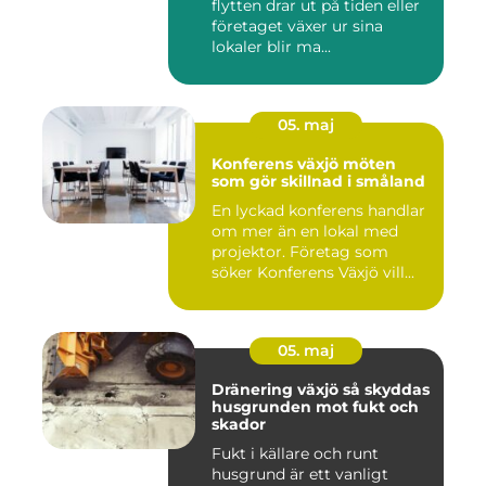
flytten drar ut på tiden eller
företaget växer ur sina
lokaler blir ma...
05. maj
Konferens växjö möten
som gör skillnad i småland
En lyckad konferens handlar
om mer än en lokal med
projektor. Företag som
söker Konferens Växjö vill...
05. maj
Dränering växjö så skyddas
husgrunden mot fukt och
skador
Fukt i källare och runt
husgrund är ett vanligt