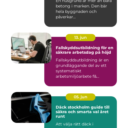
En husgrund är mer än bara
betong i marken. Den bär
hela byggnaden och
påverkar...
13. jun
Fallskyddsutbildning för en
säkrare arbetsdag på höjd
Fallskyddsutbildning är en
grundläggande del av ett
systematiskt
arbetsmiljöarbete f&...
05. jun
Däck stockholm guide till
säkra och smarta val året
runt
Att välja rätt däck i