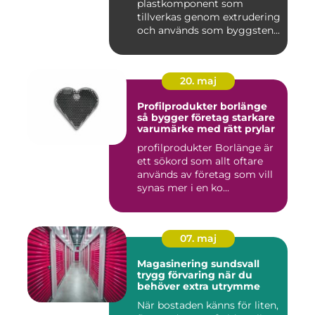
plastkomponent som
tillverkas genom extrudering
och används som byggsten...
20. maj
Profilprodukter borlänge
så bygger företag starkare
varumärke med rätt prylar
profilprodukter Borlänge är
ett sökord som allt oftare
används av företag som vill
synas mer i en ko...
07. maj
Magasinering sundsvall
trygg förvaring när du
behöver extra utrymme
När bostaden känns för liten,