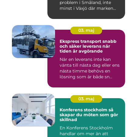
problem i Småland, inte
minst i Växjö där marken
oft...
03. maj
Ekspress transport snabb
och säker leverans när
tiden är avgörande
När en leverans inte kan
vänta till nästa dag eller ens
nästa timme behövs en
lösning som är både sn...
03. maj
Konferens stockholm så
skapar du möten som gör
skillnad
En Konferens Stockholm
handlar om mer än att