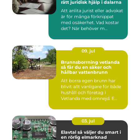
rätt juridisk hjälp i dalarna
Att anlita jurist eller advokat
är för många förknippat
med osäkerhet. Vad kostar
det? När behöver m...
09. jul
Brunnsborrning vetlanda
så får du en säker och
hållbar vattenbrunn
Att borra egen brunn har
blivit allt vanligare för både
hushåll och företag i
Vetlanda med omnejd. E...
03. jul
Elavtal så väljer du smart i
en rörlig elmarknad