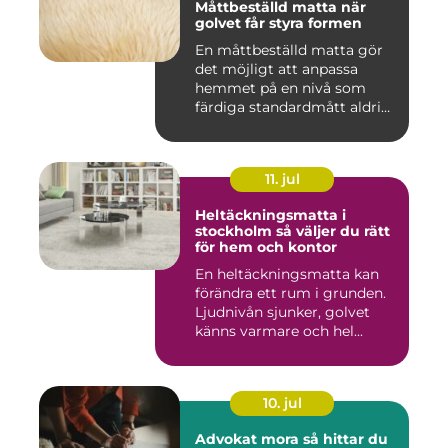
Måttbeställd matta när
golvet får styra formen
En måttbeställd matta gör
det möjligt att anpassa
hemmet på en nivå som
färdiga standardmått aldrig
...
11. jul
Heltäckningsmatta i
stockholm så väljer du rätt
för hem och kontor
En heltäckningsmatta kan
förändra ett rum i grunden.
Ljudnivån sjunker, golvet
känns varmare och hel...
10. jul
Advokat mora så hittar du