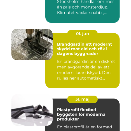
Stockholm handlar om mer
än pris och mönsterdjup.
Klimatet växlar snabbt,
väga...
01. jun
Brandgardin ett modernt
skydd mot eld och rök i
dagens byggnader
En brandgardin är en diskret
men avgörande del av ett
modernt brandskydd. Den
rullas ner automatiskt...
31. maj
Plastprofil flexibel
byggsten för moderna
produkter
En plastprofil är en formad