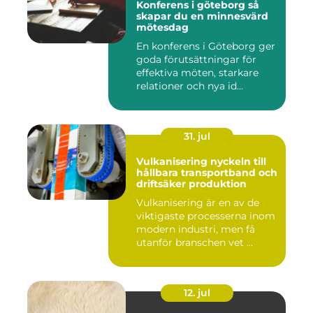
Konferens i göteborg så
skapar du en minnesvärd
mötesdag
En konferens i Göteborg ger
goda förutsättningar för
effektiva möten, starkare
relationer och nya id...
31. jul
Vulkanisering nyckeln till
hållbara transportband och
driftsäker produktion
Vulkanisering är en av de
viktigaste processerna inom
modern industri, men få
utanför branschen vet ...
12. jul