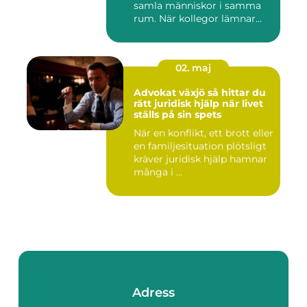
samla människor i samma
rum. När kollegor lämnar
kontor...
02. maj
Advokat växjö så hittar du
rätt juridisk hjälp när livet
ställs på sin spets
När en konflikt, ett brott eller
en familjesituation plötsligt
kräver juridisk hjälp hamnar
många i ...
Adress