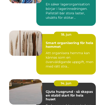
En säker lagerorganisation
börjar i lagerinredningen.
Pallställ bär stora laster,
utsätts för stötar...
18. jun
Smart organisering för hela
hemmet
Att organisera hemma kan
kännas som en
överväldigande uppgift, men
med rätt stra...
14. jun
Gjuta husgrund - så skapas
en stabil start för hela
huset