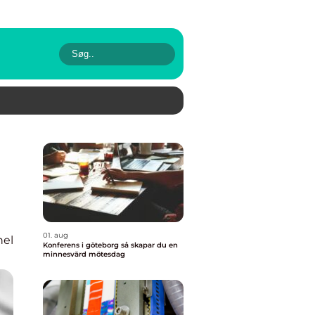
01. aug
nel
Konferens i göteborg så skapar du en
minnesvärd mötesdag