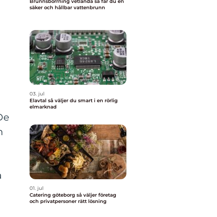
Brunnsborrning vetlanda så får du en
säker och hållbar vattenbrunn
03. jul
Elavtal så väljer du smart i en rörlig
elmarknad
De
h
a
d
01. jul
Catering göteborg så väljer företag
och privatpersoner rätt lösning