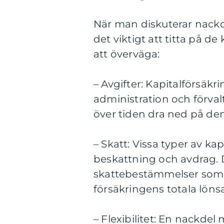
När man diskuterar nackd
det viktigt att titta på d
att överväga:
– Avgifter: Kapitalförsäkr
administration och förva
över tiden dra ned på den
– Skatt: Vissa typer av ka
beskattning och avdrag. D
skattebestämmelser som 
försäkringens totala lön
– Flexibilitet: En nackdel