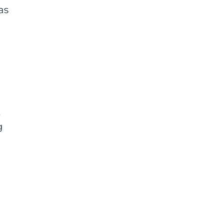
as
t
g
.