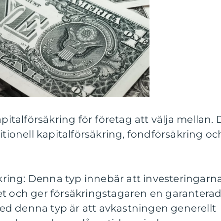
apitalförsäkring för företag att välja mellan. 
itionell kapitalförsäkring, fondförsäkring oc
säkring: Denna typ innebär att investeringarn
et och ger försäkringstagaren en garantera
d denna typ är att avkastningen generellt