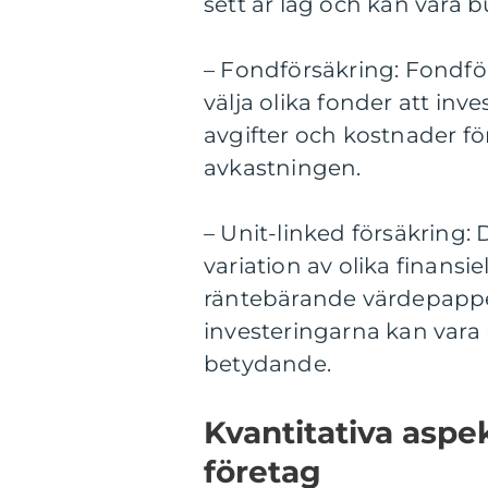
sett är låg och kan vara 
– Fondförsäkring: Fondfö
välja olika fonder att inve
avgifter och kostnader för
avkastningen.
– Unit-linked försäkring:
variation av olika finansi
räntebärande värdepappe
investeringarna kan vara 
betydande.
Kvantitativa aspek
företag