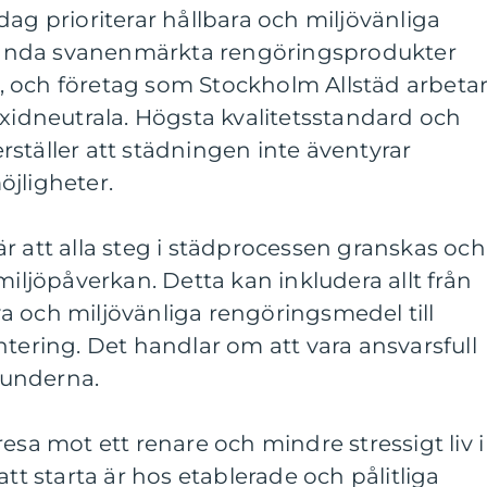
dag prioriterar hållbara och miljövänliga
ända svanenmärkta rengöringsprodukter
 och företag som Stockholm Allstäd arbeta
oxidneutrala. Högsta kvalitetsstandard och
ställer att städningen inte äventyrar
jligheter.
r att alla steg i städprocessen granskas och
miljöpåverkan. Detta kan inkludera allt från
a och miljövänliga rengöringsmedel till
ntering. Det handlar om att vara ansvarsfull
kunderna.
esa mot ett renare och mindre stressigt liv i
att starta är hos etablerade och pålitliga