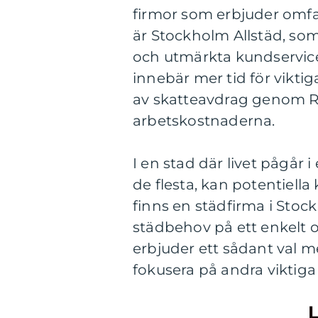
firmor som erbjuder omfat
är Stockholm Allstäd, so
och utmärkta kundservice.
innebär mer tid för viktig
av skatteavdrag genom RU
arbetskostnaderna.
I en stad där livet pågår 
de flesta, kan potentiell
finns en städfirma i Sto
städbehov på ett enkelt 
erbjuder ett sådant val me
fokusera på andra viktiga 
L