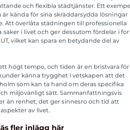
tande och flexibla städtjänster. Ett exempe
m är kända för sina skräddarsydda lösningar
 Att överlåta städningen till professionella
a saker i livet och ger dessutom fördelar i fo
T, vilket kan spara en betydande del av
i ett högt tempo, och tiden är en bristvara för
a kunder känna trygghet i vetskapen att det
ckholm som kan ta hand om deras specifika
och miljövänligt sätt. Sammanfattningsvis
r än renhet; det ger sinnesro och tid att
aspekter av livet.
äs fler inlägg här