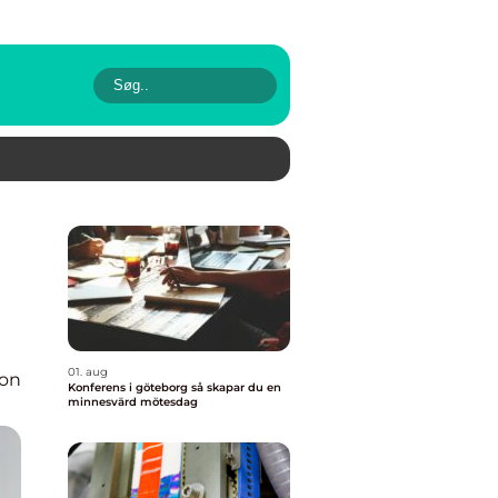
01. aug
ion
Konferens i göteborg så skapar du en
minnesvärd mötesdag