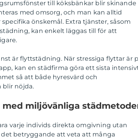
dagsrumsfönster till köksbänkar blir skinande
anteras med omsorg, och man kan alltid
specifika önskemål. Extra tjänster, såsom
städning, kan enkelt läggas till för att
igare.
änst är flyttstädning. När stressiga flyttar är 
pp, kan en städfirma göra ett sista intensiv
mmet så att både hyresvärd och
lir nöjda.
d med miljövänliga städmetode
ra varje individs direkta omgivning utan
r det betryggande att veta att många