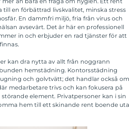
mer än bara en fråga om hygien. Ett rent
ill en förbättrad livskvalitet, minska stress
sfär. En dammfri miljö, fria från virus och
hälsan avsevärt. Det är här en professionell
mer in och erbjuder en rad tjänster för att
finnas.
r kan dra nytta av allt från noggrann
gelbunden hemstädning. Kontorsstädning
ugning och golvtvätt; det handlar också o
där medarbetare trivs och kan fokusera på
 störande element. Privatpersoner kan i sin
 komma hem till ett skinande rent boende ut