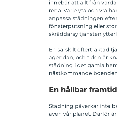
innebär att allt från var
rena. Varje yta och vrå h
anpassa städningen efter 
fönsterputsning eller stor
skräddarsy tjänsten ytterl
En särskilt eftertraktad tj
agendan, och tiden är kna
städning i det gamla he
nästkommande boenden b
En hållbar framti
Städning påverkar inte ba
även vår planet. Därför ä