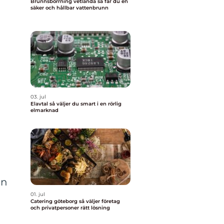
Brunnsborrning vetlanda så får du en
säker och hållbar vattenbrunn
03. jul
Elavtal så väljer du smart i en rörlig
elmarknad
m
an
01. jul
Catering göteborg så väljer företag
och privatpersoner rätt lösning